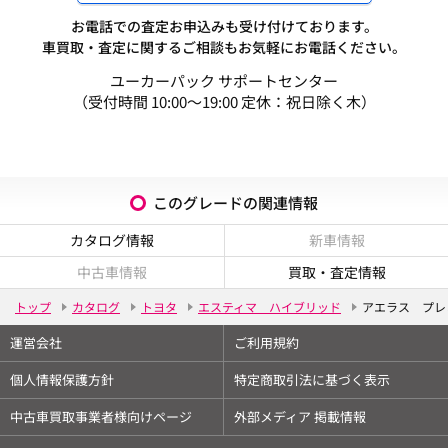
お電話での査定お申込みも受け付けております。
車買取・査定に関するご相談もお気軽にお電話ください。
ユーカーパック サポートセンター
（受付時間 10:00～19:00 定休：祝日除く木）
このグレードの関連情報
カタログ情報
新車情報
中古車情報
買取・査定情報
トップ
カタログ
トヨタ
エスティマ ハイブリッド
アエラス プレ
運営会社
ご利用規約
個人情報保護方針
特定商取引法に基づく表示
中古車買取事業者様向けページ
外部メディア 掲載情報