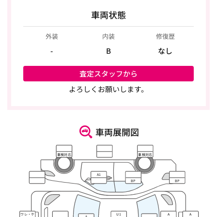
車両状態
外装
内装
修復歴
-
B
なし
査定スタッフから
よろしくお願いします。
車両展開図
車検対応
車検対応
A1
BP
BP
ワレ・ケ
U1
A
A
A