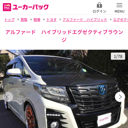
ログイン
MENU
トップ
買取
相場
トヨタ
アルファード ハイブリッド
エグゼク
アルファード ハイブリッドエグゼクティブラウン
ジ
1/78