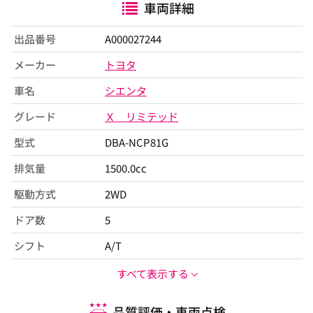
車両詳細
出品番号
A000027244
メーカー
トヨタ
車名
シエンタ
グレード
Ｘ リミテッド
型式
DBA-NCP81G
排気量
1500.0cc
駆動方式
2WD
ドア数
5
シフト
A/T
すべて表示する
品質評価・車両点検