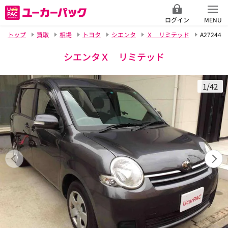
ログイン
MENU
トップ
買取
相場
トヨタ
シエンタ
Ｘ リミテッド
A27244
シエンタＸ リミテッド
1/42