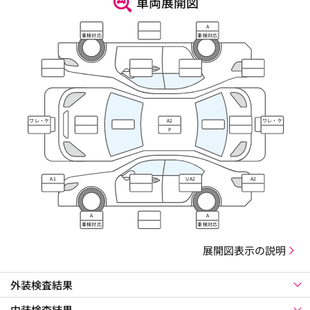
車両展開図
A
車検対応
車検対応
ワレ・ケ
A2
ワレ・ケ
ズレ
ズレ
P
A1
UA2
A2
A
A
車検対応
車検対応
展開図表示の説明
外装検査結果
内装検査結果