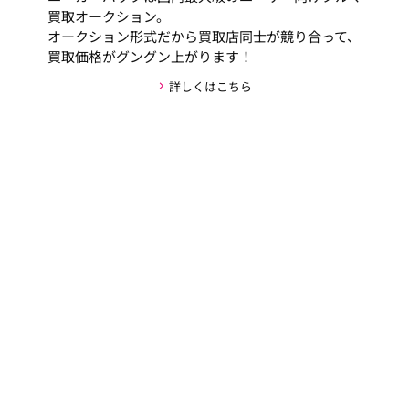
買取オークション。
オークション形式だから買取店同士が競り合って、
買取価格がグングン上がります！
詳しくはこちら
安心・安全な取引の仕組み
お客様の個人情報がお車の購入者以外には公開され
ない新しい仕組みを採用しており、取引のやりとり
全てをユーカーパックが仲介し、お客様が実際にや