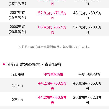
(18年落ち)
円
円
52.9
71.5
48.1
60.9
2007年式
万円〜
万
万円〜
万
(19年落ち)
円
円
66.4
86.9
57.9
73.6
2006年式
万円〜
万
万円〜
万
(20年落ち)
円
円
※記載の年式は初度登録年月の年を指しています。
走行距離別の相場・査定価格
走行距離
平均買取価格
平均下取り価格
44.2
60.9
40.0
56.0
万円〜
万
万円〜
万
1万km
円
円
44.2
60.9
36.8
52.1
万円〜
万
万円〜
万
2万km
円
円