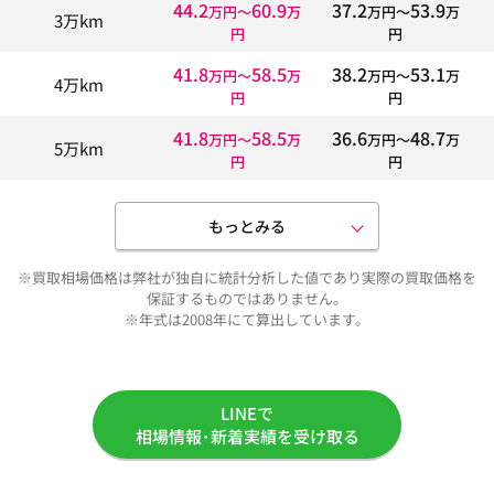
44.2
60.9
37.2
53.9
万円〜
万
万円〜
万
3万km
円
円
41.8
58.5
38.2
53.1
万円〜
万
万円〜
万
4万km
円
円
41.8
58.5
36.6
48.7
万円〜
万
万円〜
万
5万km
円
円
もっとみる
※買取相場価格は弊社が独自に統計分析した値であり実際の買取価格を
保証するものではありません。
※年式は2008年にて算出しています。
LINEで
相場情報･新着実績を受け取る