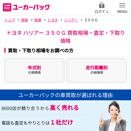
ログイン
MENU
トップ
買取
相場
トヨタ
ハリアー
３５０Ｇ
トヨタ ハリアー ３５０Ｇ 買取相場・査定・下取り
価格
買取・下取り相場をお調べの方
年式別
走行距離別
の相場表
の相場表
ユーカーパックの車買取が選ばれる理由
高く売れる
8000店が競り合うから
１社だけ
電話も査定もやりとりは