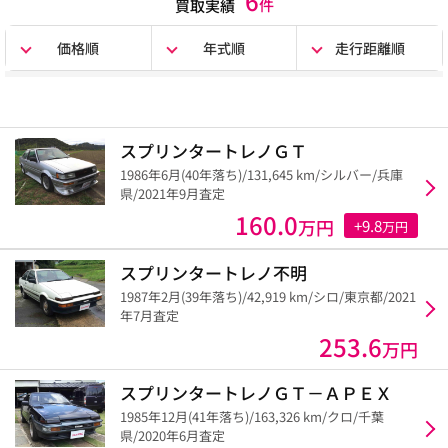
6
件
買取実績
価格順
年式順
走行距離順
スプリンタートレノＧＴ
1986年6月(40年落ち)/131,645 km/シルバー/兵庫
県/2021年9月査定
160.0
万円
+9.8
万円
スプリンタートレノ不明
1987年2月(39年落ち)/42,919 km/シロ/東京都/2021
年7月査定
253.6
万円
スプリンタートレノＧＴ－ＡＰＥＸ
1985年12月(41年落ち)/163,326 km/クロ/千葉
県/2020年6月査定