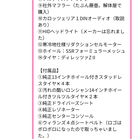
⑨社外マフラー（たぶん藤壺。解体屋で
購入）
⑩カロッツェリア１DINオーディオ（取説
あり）
⑪HIDヘッドライト（メーカーは忘れまし
た）
⑫寒冷地仕様リダクションセルモーター
⑬ホイール：SSRフォーミュラーメッシュ
⑭タイヤ：ディレッツァZⅡ
【付属品】
①純正13インチホイール付きスタッドレ
スタイヤ✕４本
②汚れの酷いロンシャン14インチホイー
ル付きツルツルタイヤ✕２本
③純正ドライバーズシート
④純正レゾネーター
⑤純正センターコンソール
⑥ウィランズ４点シートベルト（ロゴは
ボロボロになったので取っちゃいまし
た。）