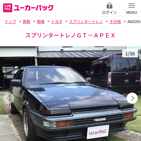
ログイン
MENU
トップ
買取
相場
トヨタ
スプリンタートレノ
その他
A68265
スプリンタートレノＧＴ－ＡＰＥＸ
1/58