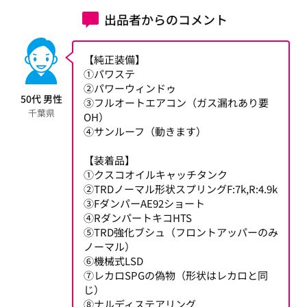
出品者からのコメント
【純正装備】
①パワステ
②パワーウィンドゥ
50代 男性
③フルオートエアコン（ガス漏れあり要
千葉県
OH）
④サンルーフ（動きます）
【装着品】
①クスコオイルキャッチタンク
②TRDノーマル形状スプリングF:7k,R:4.9k
③FダンパーAE92ショート
④RダンパートキコHTS
⑤TRD強化ブシュ（フロントアッパーのみ
ノーマル）
⑥機械式LSD
⑦レカロSPGの偽物（形状はレカロと同
じ）
⑧ナルディステアリング