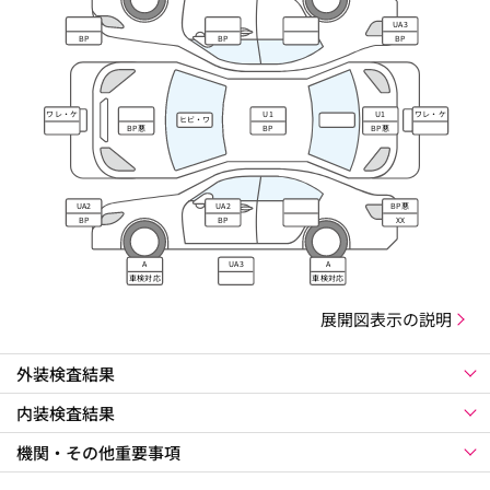
UA3
BP
BP
BP
ワレ・ケ
U1
U1
ワレ・ケ
ヒビ・ワ
ズレ
ズレ
BP悪
BP
BP悪
レ・キズ
UA2
UA2
BP悪
BP
BP
XX
A
UA3
A
車検対応
車検対応
展開図表示の説明
外装検査結果
内装検査結果
機関・その他重要事項