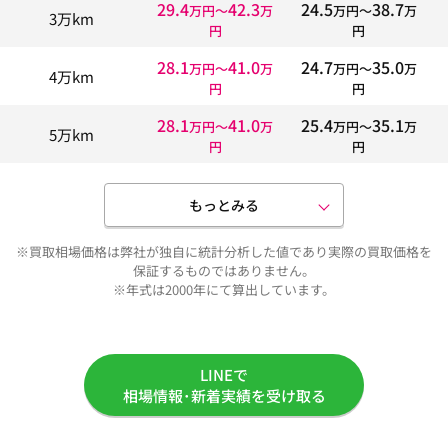
29.4
42.3
24.5
38.7
万円〜
万
万円〜
万
3万km
円
円
28.1
41.0
24.7
35.0
万円〜
万
万円〜
万
4万km
円
円
28.1
41.0
25.4
35.1
万円〜
万
万円〜
万
5万km
円
円
もっとみる
※買取相場価格は弊社が独自に統計分析した値であり実際の買取価格を
保証するものではありません。
※年式は2000年にて算出しています。
LINEで
相場情報･新着実績を受け取る