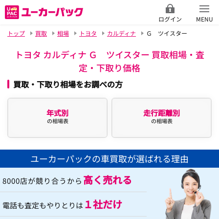
ログイン
MENU
トップ
買取
相場
トヨタ
カルディナ
Ｇ ツイスター
トヨタ カルディナ Ｇ ツイスター 買取相場・査
定・下取り価格
買取・下取り相場をお調べの方
年式別
走行距離別
の相場表
の相場表
ユーカーパックの車買取が選ばれる理由
高く売れる
8000店が競り合うから
１社だけ
電話も査定もやりとりは