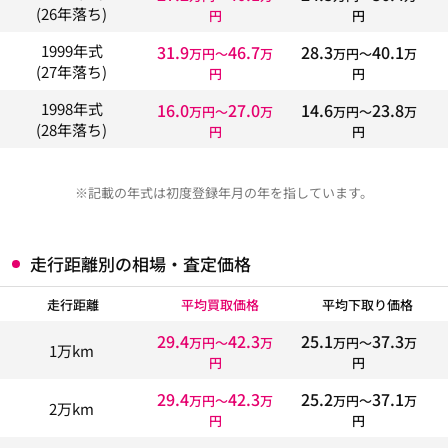
(26年落ち)
円
円
31.9
46.7
28.3
40.1
1999年式
万円〜
万
万円〜
万
(27年落ち)
円
円
16.0
27.0
14.6
23.8
1998年式
万円〜
万
万円〜
万
(28年落ち)
円
円
※記載の年式は初度登録年月の年を指しています。
走行距離別の相場・査定価格
走行距離
平均買取価格
平均下取り価格
29.4
42.3
25.1
37.3
万円〜
万
万円〜
万
1万km
円
円
29.4
42.3
25.2
37.1
万円〜
万
万円〜
万
2万km
円
円