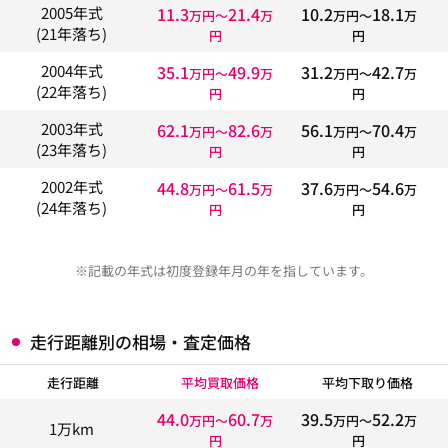
11.3
21.4
10.2
18.1
2005年式
万円〜
万
万円〜
万
(21年落ち)
円
円
35.1
49.9
31.2
42.7
2004年式
万円〜
万
万円〜
万
(22年落ち)
円
円
62.1
82.6
56.1
70.4
2003年式
万円〜
万
万円〜
万
(23年落ち)
円
円
44.8
61.5
37.6
54.6
2002年式
万円〜
万
万円〜
万
(24年落ち)
円
円
※記載の年式は初度登録年月の年を指しています。
走行距離別の相場・査定価格
走行距離
平均買取価格
平均下取り価格
44.0
60.7
39.5
52.2
万円〜
万
万円〜
万
1万km
円
円