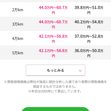
44.0
60.7
39.8
51.0
万円〜
万
万円〜
万
2万km
円
円
44.0
60.7
40.2
54.8
万円〜
万
万円〜
万
3万km
円
円
42.1
58.8
37.0
52.8
万円〜
万
万円〜
万
4万km
円
円
42.1
58.8
36.0
50.0
万円〜
万
万円〜
万
5万km
円
円
もっとみる
※買取相場価格は弊社が独自に統計分析した値であり実際の買取価格を
保証するものではありません。
※年式は2005年にて算出しています。