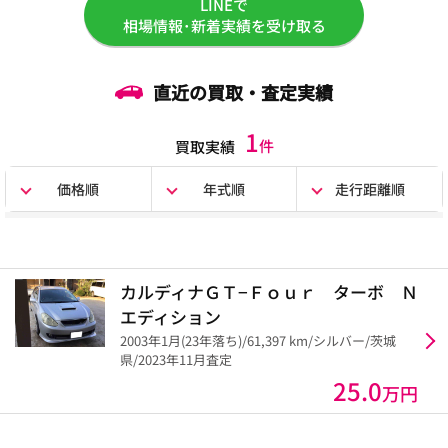
LINEで
相場情報･新着実績を受け取る
直近の買取・査定実績
1
件
買取実績
価格順
年式順
走行距離順
カルディナＧＴ−Ｆｏｕｒ ターボ Ｎ
エディション
2003年1月(23年落ち)/61,397 km/シルバー/茨城
県/2023年11月査定
25.0
万円