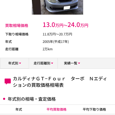
13.0
24.0
万円〜
万円
買取相場価格
下取り相場価格
11.8
万円〜
20.7
万円
年式
2005年(平成17年)
走行距離
2万km
年式別
走行距離別
実績一覧
カルディナＧＴ−Ｆｏｕｒ ターボ Ｎエディ
ションの買取価格相場表
年式別の相場・査定価格
年式
平均買取価格
平均下取り価格