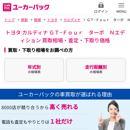
ログイン
MENU
トップ
買取
相場
トヨタ
カルディナ
ＧＴ−Ｆｏｕｒ ターボ 
トヨタ カルディナ ＧＴ−Ｆｏｕｒ ターボ Ｎエデ
ィション 買取相場・査定・下取り価格
買取・下取り相場をお調べの方
年式別
走行距離別
の相場表
の相場表
ユーカーパックの車買取が選ばれる理由
高く売れる
8000店が競り合うから
１社だけ
電話も査定もやりとりは