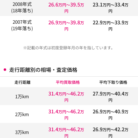
26.6
39.5
23.1
33.4
2008年式
万円〜
万
万円〜
万
(18年落ち)
円
円
26.9
39.8
22.9
33.9
2007年式
万円〜
万
万円〜
万
(19年落ち)
円
円
※記載の年式は初度登録年月の年を指しています。
走行距離別の相場・査定価格
走行距離
平均買取価格
平均下取り価格
31.4
46.2
27.9
40.4
万円〜
万
万円〜
万
1万km
円
円
31.4
46.2
26.9
40.9
万円〜
万
万円〜
万
2万km
円
円
31.4
46.2
26.9
42.2
万円〜
万
万円〜
万
3万km
円
円