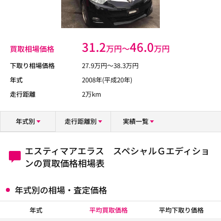
31.2
46.0
万円〜
万円
買取相場価格
下取り相場価格
27.9
万円〜
38.3
万円
年式
2008年(平成20年)
走行距離
2万km
年式別
走行距離別
実績一覧
エスティマアエラス スペシャルＧエディショ
ンの買取価格相場表
年式別の相場・査定価格
年式
平均買取価格
平均下取り価格