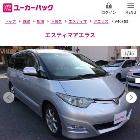
ログイン
MENU
トップ
買取
相場
トヨタ
エスティマ
アエラス
A40363
エスティマアエラス
1/35