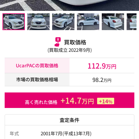
買取価格
(買取成立 2022年9月)
112.9
UcarPACの買取価格
万円
98.2
市場の買取価格相場
万円
+14.7
万円
+14
%
高く売れた価格
査定条件
年式
2001年7月(平成13年7月)