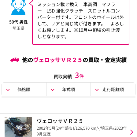
ミッション載せ換え 車高調 マフラ
ー LSD 強化クラッチ スロットルコン
バーター付です。フロントのホイールは外
50代 男性
して、リアと同じ物が付きます。 よろし
埼玉県
くお願いします。※10月中旬頃の引き渡
しとなります。
他の
ヴェロッサＶＲ２５
の買取・査定実績
3
件
買取実績
価格順
年式順
走行距離順
ヴェロッサＶＲ２５
2002年5月(24年落ち)/126,570 km/-/埼玉県/2023年
9月査定