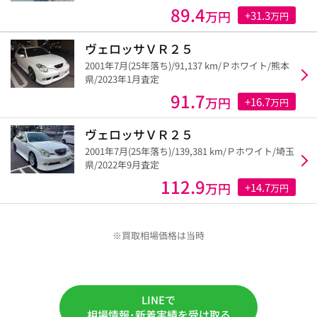
89.4
万円
+31.3
万円
ヴェロッサＶＲ２５
2001年7月(25年落ち)/91,137 km/Ｐホワイト/熊本
県/2023年1月査定
91.7
万円
+16.7
万円
ヴェロッサＶＲ２５
2001年7月(25年落ち)/139,381 km/Ｐホワイト/埼玉
県/2022年9月査定
112.9
万円
+14.7
万円
※買取相場価格は当時
LINEで
相場情報･新着実績を受け取る