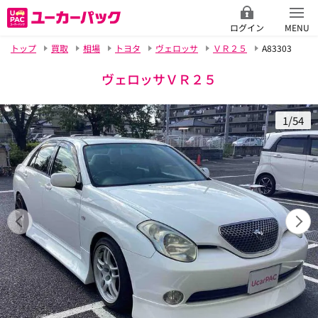
ログイン
MENU
トップ
買取
相場
トヨタ
ヴェロッサ
ＶＲ２５
A83303
ヴェロッサＶＲ２５
1/54