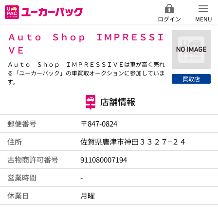
ログイン
MENU
Ａｕｔｏ Ｓｈｏｐ ＩＭＰＲＥＳＳＩ
ＶＥ
Ａｕｔｏ Ｓｈｏｐ ＩＭＰＲＥＳＳＩＶＥは車が高く売れ
る「ユーカーパック」の車買取オークションに参加していま
買取店
す。
店舗情報
郵便番号
〒847-0824
住所
佐賀県唐津市神田３３２７−２４
古物商許可番号
911080007194
営業時間
-
休業日
月曜