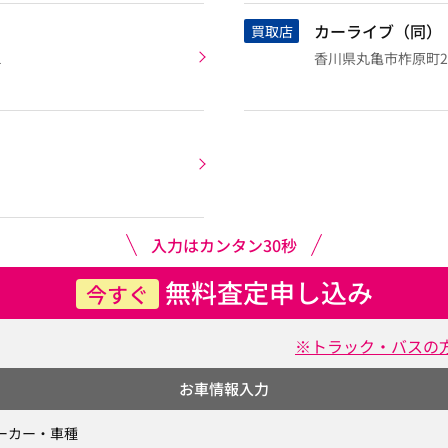
カーライブ（同）
買取店
１
香川県丸亀市柞原町29
入力はカンタン30秒
無料査定申し込み
今すぐ
※トラック・バスの
お車情報入力
ーカー・車種