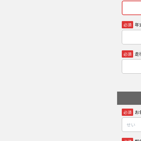
年
必須
走
必須
お
必須