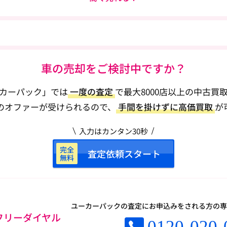
車の売却をご検討中ですか？
カーパック」では
一度の査定
で
最大8000店以上の中古買
のオファーが受けられるので、
手間を掛けずに高価買取
が
入力はカンタン30秒
完全
査定依頼スタート
無料
ユーカーパックの査定にお申込みをされる方の
専
フリーダイヤル
0120-020-