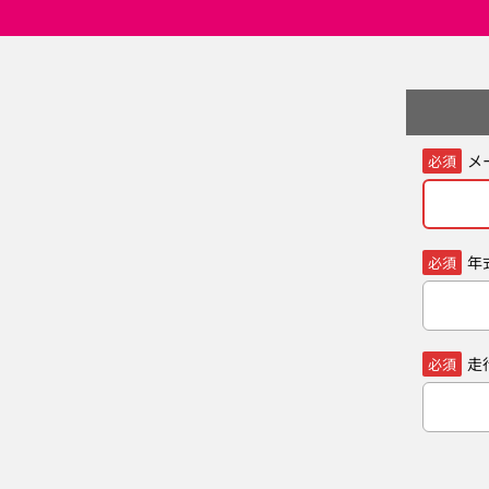
メ
必須
年
必須
走
必須