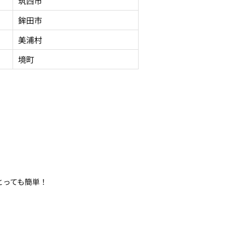
筑西市
鉾田市
美浦村
境町
とっても簡単！