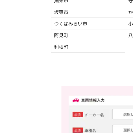
潮来市
守
坂東市
か
つくばみらい市
小
阿見町
八
利根町