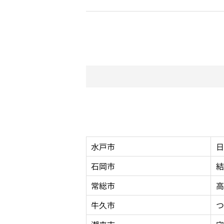
水戸市
日
石岡市
結
常総市
高
牛久市
つ