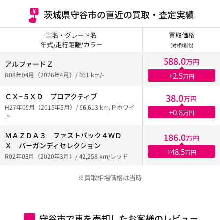
茨城県守谷市の直近の買取・査定実績
車名・グレード名
買取価格
年式/走行距離/カラー
(対相場比)
588.0
万円
アルファードＺ
R08年04月（2026年4月）/ 661 km/-
+2.5
万円
ＣＸ−５ＸＤ プロアクティブ
38.0
万円
H27年05月（2015年5月）/ 96,613 km/Ｐホワイ
+0.8
万円
ト
ＭＡＺＤＡ３ ファストバック４ＷＤ
186.0
万円
Ｘ バーガンディセレクション
+48.5
万円
R02年03月（2020年3月）/ 42,258 km/レッド
※買取相場価格は当時
守谷市で車を売却したお客様のレビュー