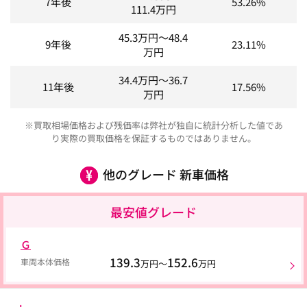
7年後
53.26%
111.4
万円
45.3
万円～
48.4
9年後
23.11%
万円
34.4
万円～
36.7
11年後
17.56%
万円
※買取相場価格および残価率は弊社が独自に統計分析した値であ
り実際の買取価格を保証するものではありません。
他のグレード 新車価格
最安値グレード
Ｇ
139.3
152.6
車両本体価格
万円～
万円