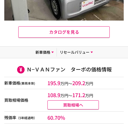
カタログを見る
新車価格
リセールバリュー
Ｎ−ＶＡＮファン ターボの価格情報
195.9
209.2
新車価格
万円～
万円
(車両本体)
108.9
171.2
万円〜
万円
買取相場価格
買取相場へ
60.70%
残価率
（5年経過時）