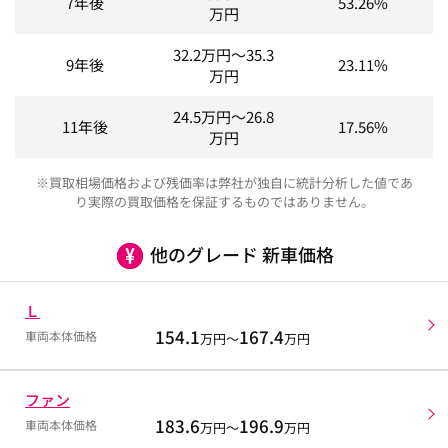
7年後
53.26%
万円
32.2
万円～
35.3
9年後
23.11%
万円
24.5
万円～
26.8
11年後
17.56%
万円
※買取相場価格および残価率は弊社が独自に統計分析した値であ
り実際の買取価格を保証するものではありません。
他のグレード 新車価格
Ｌ
154.1
167.4
車両本体価格
万円～
万円
ファン
183.6
196.9
車両本体価格
万円～
万円