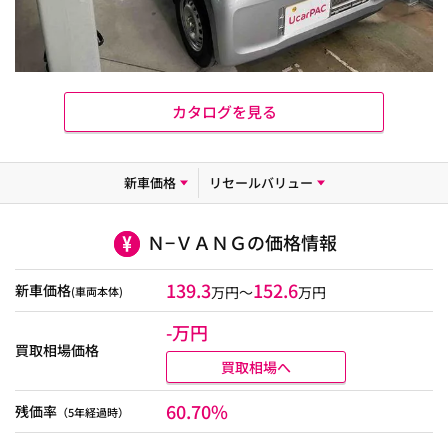
カタログを見る
新車価格
リセールバリュー
Ｎ−ＶＡＮＧの価格情報
139.3
152.6
新車価格
万円～
万円
(車両本体)
-万円
買取相場価格
買取相場へ
60.70%
残価率
（5年経過時）