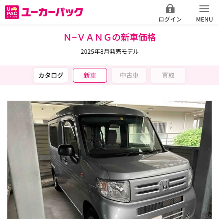
ログイン
MENU
Ｎ−ＶＡＮＧの新車価格
2025年8月発売モデル
カタログ
新車
中古車
買取