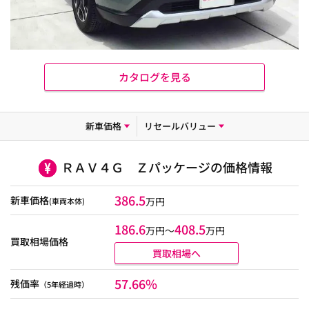
カタログを見る
新車価格
リセールバリュー
ＲＡＶ４Ｇ Ｚパッケージの価格情報
386.5
新車価格
万円
(車両本体)
186.6
408.5
万円〜
万円
買取相場価格
買取相場へ
57.66%
残価率
（5年経過時）