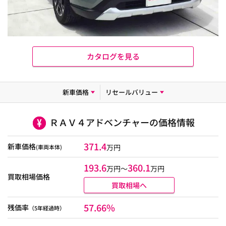
カタログを見る
新車価格
リセールバリュー
ＲＡＶ４アドベンチャーの価格情報
371.4
新車価格
万円
(車両本体)
193.6
360.1
万円〜
万円
買取相場価格
買取相場へ
57.66%
残価率
（5年経過時）