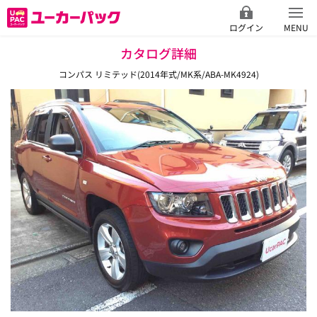
ログイン
MENU
カタログ詳細
コンパス リミテッド(2014年式/MK系/ABA-MK4924)