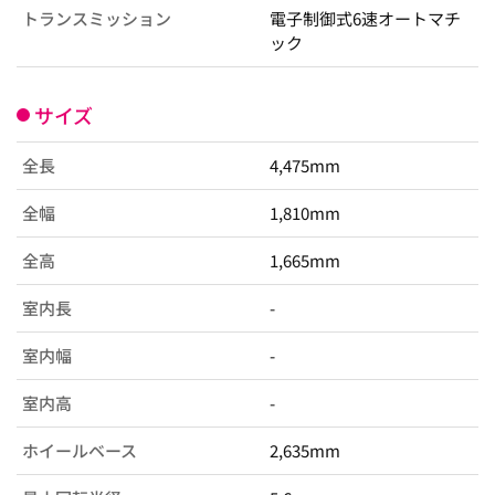
トランスミッション
電子制御式6速オートマチ
ック
サイズ
全長
4,475mm
全幅
1,810mm
全高
1,665mm
室内長
-
室内幅
-
室内高
-
ホイールベース
2,635mm