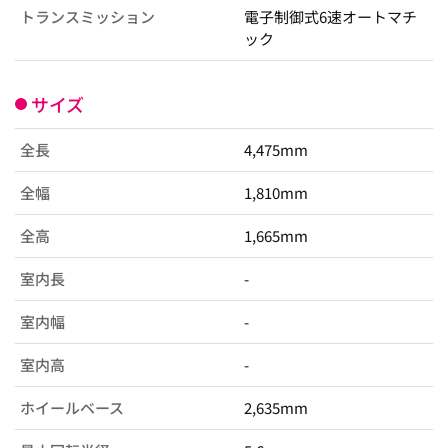
トランスミッション
電子制御式6速オートマチ
ック
サイズ
全長
4,475mm
全幅
1,810mm
全高
1,665mm
室内長
-
室内幅
-
室内高
-
ホイールベース
2,635mm