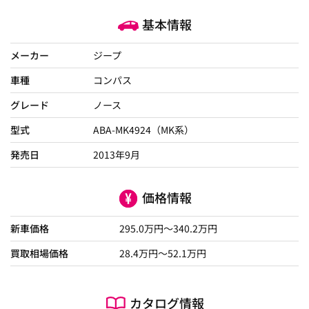
基本情報
メーカー
ジープ
車種
コンパス
グレード
ノース
型式
ABA-MK4924（MK系）
発売日
2013年9月
価格情報
新車価格
295.0
万円～
340.2
万円
買取相場価格
28.4
万円〜
52.1
万円
カタログ情報