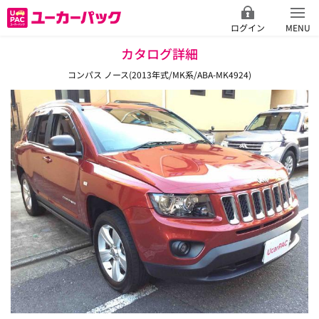
ログイン
MENU
カタログ詳細
コンパス ノース(2013年式/MK系/ABA-MK4924)