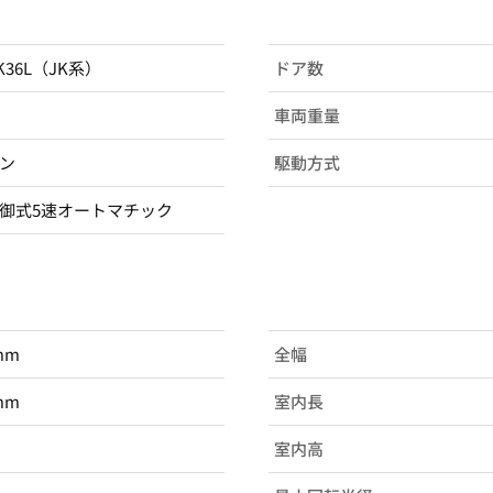
JK36L（JK系）
ドア数
車両重量
ン
駆動方式
御式5速オートマチック
mm
全幅
mm
室内長
室内高