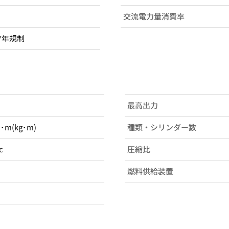
交流電力量消費率
7年規制
最高出力
N･m(kg･m)
種類・シリンダー数
c
圧縮比
燃料供給装置