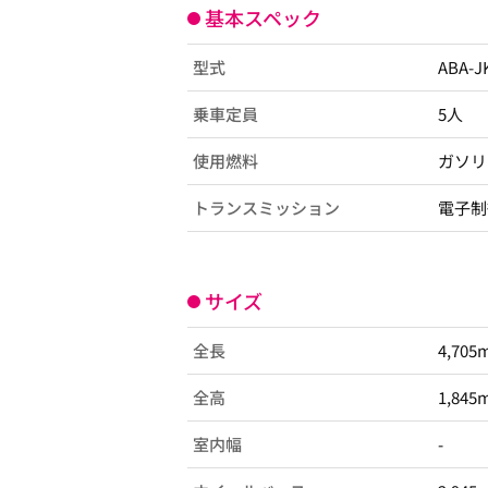
基本スペック
型式
ABA-
乗車定員
5人
使用燃料
ガソリ
トランスミッション
電子制
サイズ
全長
4,705
全高
1,845
室内幅
-