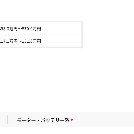
398.0
万円～
870.0
万円
117.1
万円〜
151.6
万円
モーター・バッテリー系