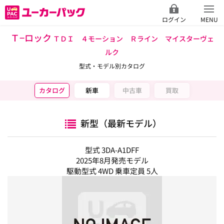
ログイン
MENU
Ｔ−ロック
ＴＤＩ ４モーション Ｒライン マイスターヴェ
ルク
型式・モデル別カタログ
カタログ
新車
中古車
買取
新型（最新モデル）
型式 3DA-A1DFF
2025年8月発売モデル
駆動型式 4WD 乗車定員 5人