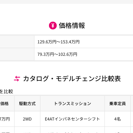
価格情報
129.6
万円～
153.4
万円
79.3
万円〜
102.6
万円
カタログ・モデルチェンジ比較表
を比較
車価格
駆動方式
トランスミッション
乗車定員
.7万円
2WD
E4ATインパネセンターシフト
4名