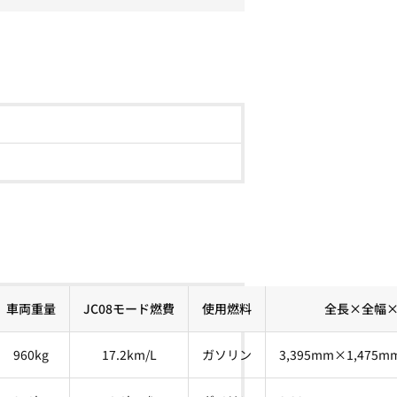
車両重量
JC08モード燃費
使用燃料
全長×全幅
960kg
17.2km/L
ガソリン
3,395mm×1,475m