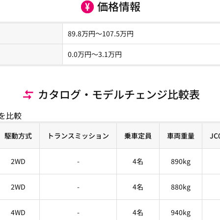
価格情報
89.8
万円～
107.5
万円
0.0
万円〜
3.1
万円
カタログ・モデルチェンジ比較表
を比較
駆動方式
トランスミッション
乗車定員
車両重量
J
2WD
-
4名
890kg
2WD
-
4名
880kg
4WD
-
4名
940kg