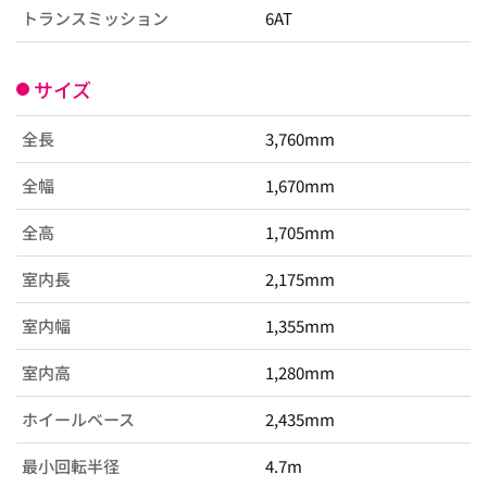
トランスミッション
6AT
サイズ
全長
3,760mm
全幅
1,670mm
全高
1,705mm
室内長
2,175mm
室内幅
1,355mm
室内高
1,280mm
ホイールベース
2,435mm
最小回転半径
4.7m