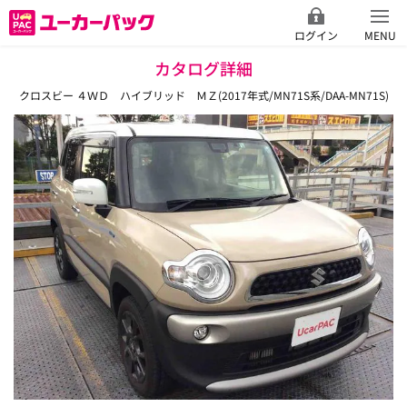
ログイン
MENU
カタログ詳細
クロスビー ４ＷＤ ハイブリッド ＭＺ(2017年式/MN71S系/DAA-MN71S)