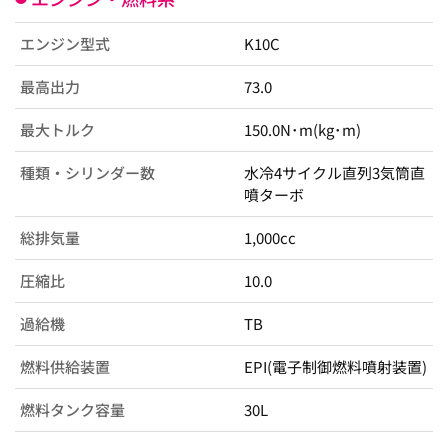
エンジン型式
K10C
最高出力
73.0
最大トルク
150.0N･m(kg･m)
種類・シリンダー数
水冷4サイクル直列3気筒直
噴ターボ
総排気量
1,000cc
圧縮比
10.0
過給機
TB
燃料供給装置
EPI(電子制御燃料噴射装置)
燃料タンク容量
30L