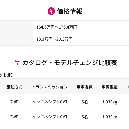
価格情報
164.6
万円～
176.4
万円
13.3
万円〜
29.3
万円
カタログ・モデルチェンジ比較表
を比較
駆動方式
トランスミッション
乗車定員
車両重量
2WD
インパネシフトCVT
5名
1,030kg
2WD
インパネシフトCVT
5名
1,030kg