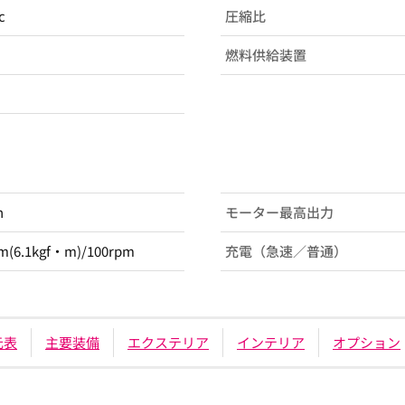
c
圧縮比
燃料供給装置
h
モーター最高出力
(6.1kgf・m)/100rpm
充電（急速／普通）
元表
主要装備
エクステリア
インテリア
オプション