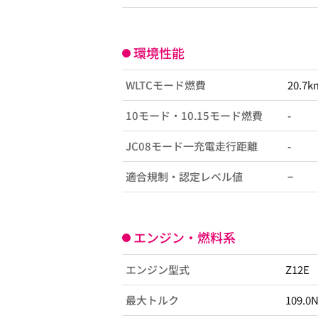
環境性能
WLTCモード燃費
20.7k
10モード・10.15モード燃費
-
JC08モード一充電走行距離
-
適合規制・認定レベル値
−
エンジン・燃料系
エンジン型式
Z12E
最大トルク
109.0