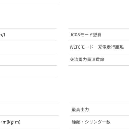
m/l
JC08モード燃費
WLTCモード一充電走行距離
交流電力量消費率
最高出力
N･m(kg･m)
種類・シリンダー数