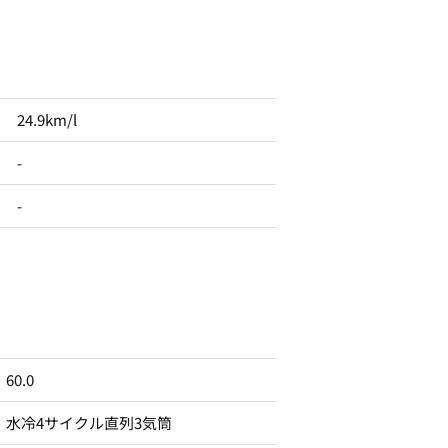
24.9km/l
-
-
60.0
水冷4サイクル直列3気筒