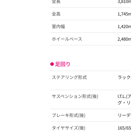
全長
3,810
全高
1,745
室内幅
1,420
ホイールベース
2,480
足回り
ステアリング形式
ラック
サスペンション形式(後)
I.T
グ・リ
ブレーキ形式(後)
リーデ
タイヤサイズ(後)
165/6