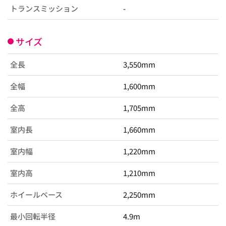
トランスミッション
-
サイズ
全長
3,550mm
全幅
1,600mm
全高
1,705mm
室内長
1,660mm
室内幅
1,220mm
室内高
1,210mm
ホイールベース
2,250mm
最小回転半径
4.9m