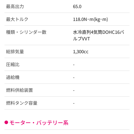
最高出力
65.0
最大トルク
118.0N･m(kg･m)
種類・シリンダー数
水冷直列4気筒DOHC16バ
ルブVVT
総排気量
1,300cc
圧縮比
-
過給機
-
燃料供給装置
-
燃料タンク容量
-
モーター・バッテリー系