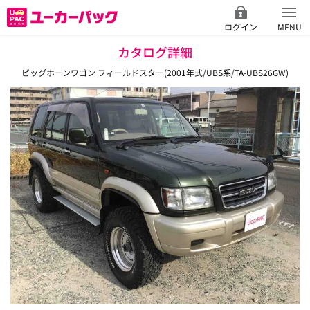
ログイン
MENU
カタログ詳細
ビッグホーンワゴン フィールドスター(2001年式/UBS系/TA-UBS26GW)