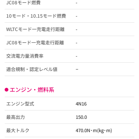
JC08モード燃費
-
10モード・10.15モード燃費
-
WLTCモード一充電走行距離
-
JC08モード一充電走行距離
-
交流電力量消費率
-
適合規制・認定レベル値
−
エンジン・燃料系
エンジン型式
4N16
最高出力
150.0
最大トルク
470.0N･m(kg･m)