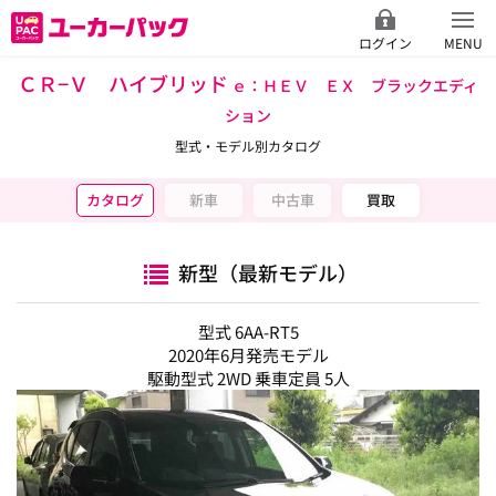
ログイン
MENU
ＣＲ−Ｖ ハイブリッド
ｅ：ＨＥＶ ＥＸ ブラックエディ
ション
型式・モデル別カタログ
カタログ
新車
中古車
買取
新型（最新モデル）
型式 6AA-RT5
2020年6月発売モデル
駆動型式 2WD 乗車定員 5人