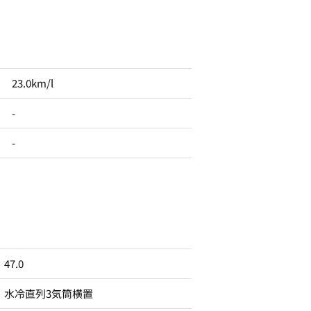
23.0km/l
-
-
47.0
水冷直列3気筒横置