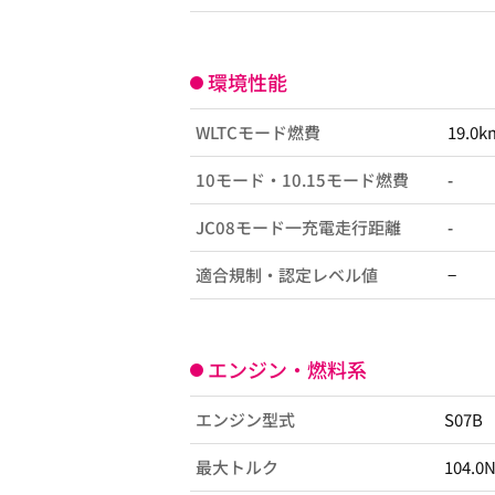
環境性能
WLTCモード燃費
19.0k
10モード・10.15モード燃費
-
JC08モード一充電走行距離
-
適合規制・認定レベル値
−
エンジン・燃料系
エンジン型式
S07B
最大トルク
104.0