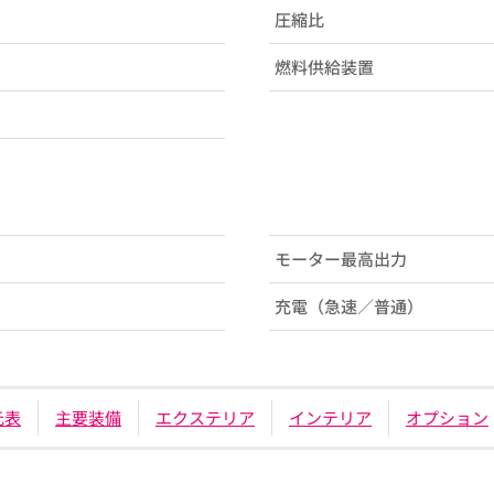
圧縮比
燃料供給装置
モーター最高出力
充電（急速／普通）
元表
主要装備
エクステリア
インテリア
オプション