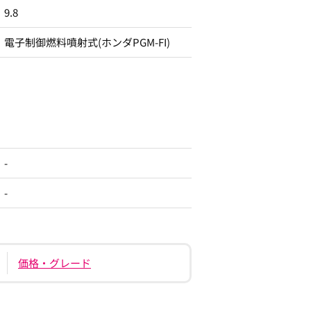
9.8
電子制御燃料噴射式(ホンダPGM-FI)
-
-
価格・グレード