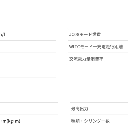
m/l
JC08モード燃費
WLTCモード一充電走行距離
交流電力量消費率
最高出力
N･m(kg･m)
種類・シリンダー数