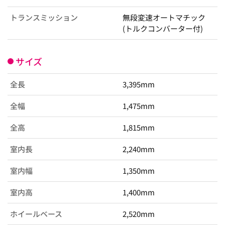
トランスミッション
無段変速オートマチック
(トルクコンバーター付)
サイズ
全長
3,395mm
全幅
1,475mm
全高
1,815mm
室内長
2,240mm
室内幅
1,350mm
室内高
1,400mm
ホイールベース
2,520mm