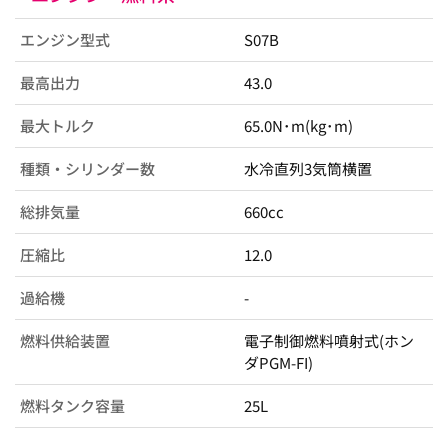
エンジン型式
S07B
最高出力
43.0
最大トルク
65.0N･m(kg･m)
種類・シリンダー数
水冷直列3気筒横置
総排気量
660cc
圧縮比
12.0
過給機
-
燃料供給装置
電子制御燃料噴射式(ホン
ダPGM-FI)
燃料タンク容量
25L