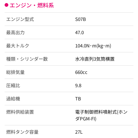
エンジン・燃料系
エンジン型式
S07B
最高出力
47.0
最大トルク
104.0N･m(kg･m)
種類・シリンダー数
水冷直列3気筒横置
総排気量
660cc
圧縮比
9.8
過給機
TB
燃料供給装置
電子制御燃料噴射式(ホン
ダPGM-FI)
燃料タンク容量
27L