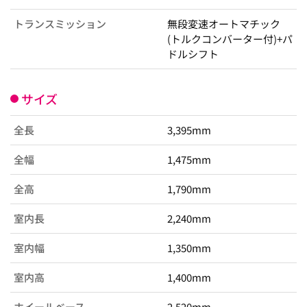
トランスミッション
無段変速オートマチック
(トルクコンバーター付)+パ
ドルシフト
サイズ
全長
3,395mm
全幅
1,475mm
全高
1,790mm
室内長
2,240mm
室内幅
1,350mm
室内高
1,400mm
ホイールベース
2,520mm