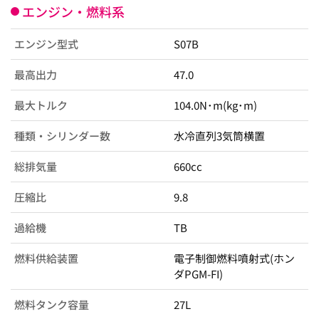
エンジン・燃料系
エンジン型式
S07B
最高出力
47.0
最大トルク
104.0N･m(kg･m)
種類・シリンダー数
水冷直列3気筒横置
総排気量
660cc
圧縮比
9.8
過給機
TB
燃料供給装置
電子制御燃料噴射式(ホン
ダPGM-FI)
燃料タンク容量
27L