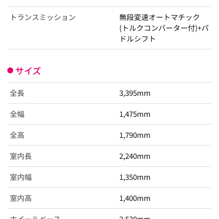
トランスミッション
無段変速オートマチック
(トルクコンバーター付)+パ
ドルシフト
サイズ
全長
3,395mm
全幅
1,475mm
全高
1,790mm
室内長
2,240mm
室内幅
1,350mm
室内高
1,400mm
ホイールベース
2,520mm