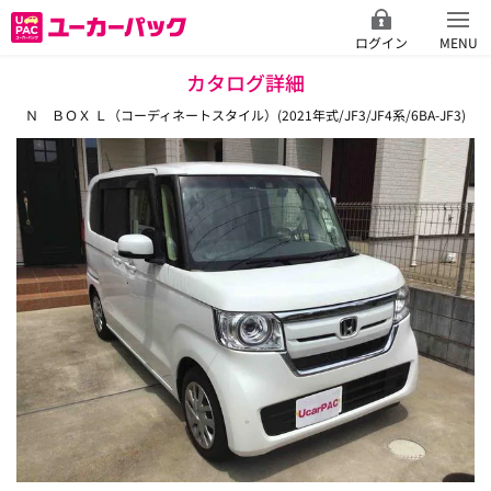
ログイン
MENU
カタログ詳細
Ｎ ＢＯＸ Ｌ（コーディネートスタイル）(2021年式/JF3/JF4系/6BA-JF3)