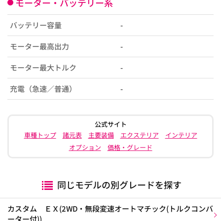
モーター・バッテリー系
バッテリー容量
-
モーター最高出力
-
モーター最大トルク
-
充電（急速／普通）
-
公式サイト
車種トップ
諸元表
主要装備
エクステリア
インテリア
オプション
価格・グレード
同じモデルの別グレードを探す
カスタム ＥＸ(2WD・無段変速オートマチック(トルクコンバ
ーター付))