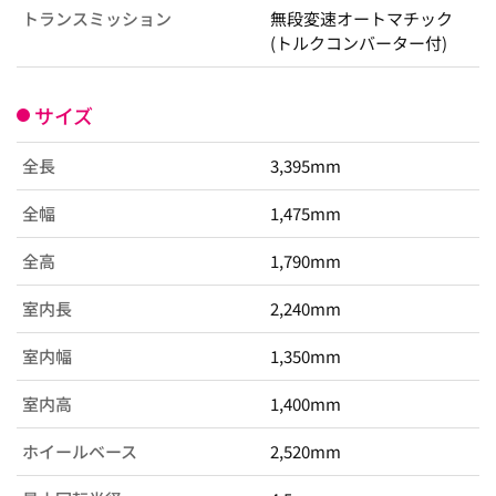
トランスミッション
無段変速オートマチック
(トルクコンバーター付)
サイズ
全長
3,395mm
全幅
1,475mm
全高
1,790mm
室内長
2,240mm
室内幅
1,350mm
室内高
1,400mm
ホイールベース
2,520mm