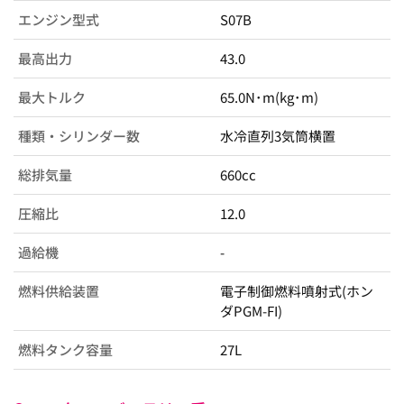
エンジン型式
S07B
最高出力
43.0
最大トルク
65.0N･m(kg･m)
種類・シリンダー数
水冷直列3気筒横置
総排気量
660cc
圧縮比
12.0
過給機
-
燃料供給装置
電子制御燃料噴射式(ホン
ダPGM-FI)
燃料タンク容量
27L