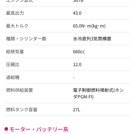
最高出力
43.0
最大トルク
65.0N･m(kg･m)
種類・シリンダー数
水冷直列3気筒横置
総排気量
660cc
圧縮比
12.0
過給機
-
燃料供給装置
電子制御燃料噴射式(ホン
ダPGM-FI)
燃料タンク容量
27L
モーター・バッテリー系