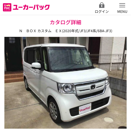
ログイン
MENU
カタログ詳細
Ｎ ＢＯＸ カスタム ＥＸ(2020年式/JF3/JF4系/6BA-JF3)