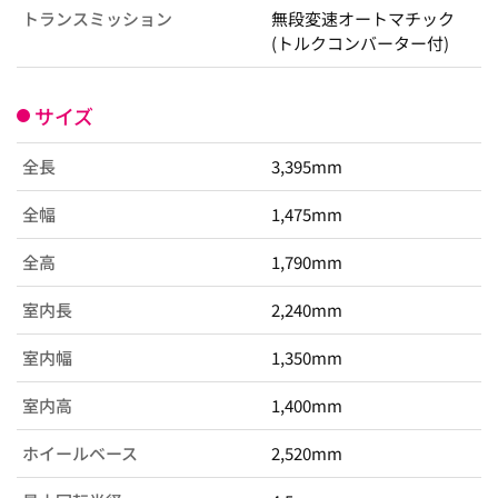
トランスミッション
無段変速オートマチック
(トルクコンバーター付)
サイズ
全長
3,395mm
全幅
1,475mm
全高
1,790mm
室内長
2,240mm
室内幅
1,350mm
室内高
1,400mm
ホイールベース
2,520mm