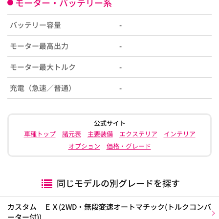
モーター・バッテリー系
バッテリー容量
-
モーター最高出力
-
モーター最大トルク
-
充電（急速／普通）
-
公式サイト
車種トップ
諸元表
主要装備
エクステリア
インテリア
オプション
価格・グレード
同じモデルの別グレードを探す
カスタム ＥＸ(2WD・無段変速オートマチック(トルクコンバ
ーター付))