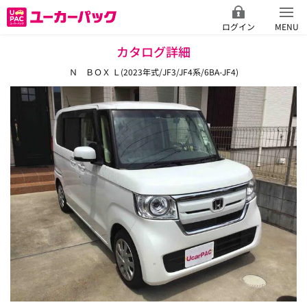
ログイン
MENU
カタログ詳細
Ｎ ＢＯＸ Ｌ(2023年式/JF3/JF4系/6BA-JF4)