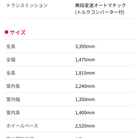
トランスミッション
無段変速オートマチック
(トルクコンバーター付)
サイズ
全長
3,395mm
全幅
1,475mm
全高
1,815mm
室内長
2,240mm
室内幅
1,350mm
室内高
1,400mm
ホイールベース
2,520mm