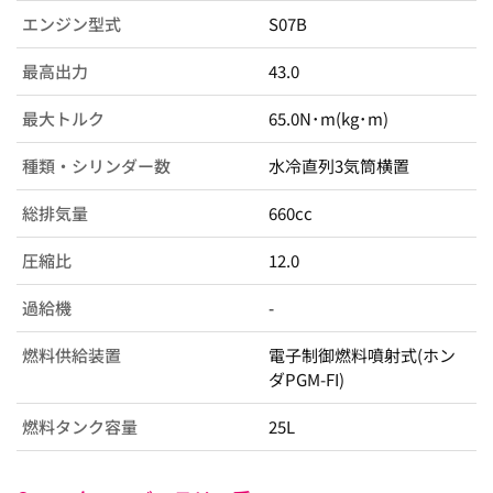
エンジン型式
S07B
最高出力
43.0
最大トルク
65.0N･m(kg･m)
種類・シリンダー数
水冷直列3気筒横置
総排気量
660cc
圧縮比
12.0
過給機
-
燃料供給装置
電子制御燃料噴射式(ホン
ダPGM-FI)
燃料タンク容量
25L