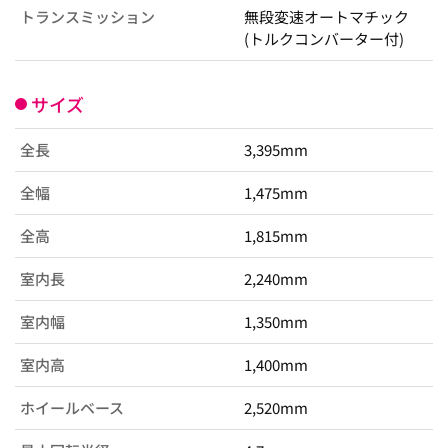
トランスミッション
無段変速オートマチック
(トルクコンバーター付)
サイズ
全長
3,395mm
全幅
1,475mm
全高
1,815mm
室内長
2,240mm
室内幅
1,350mm
室内高
1,400mm
ホイールベース
2,520mm