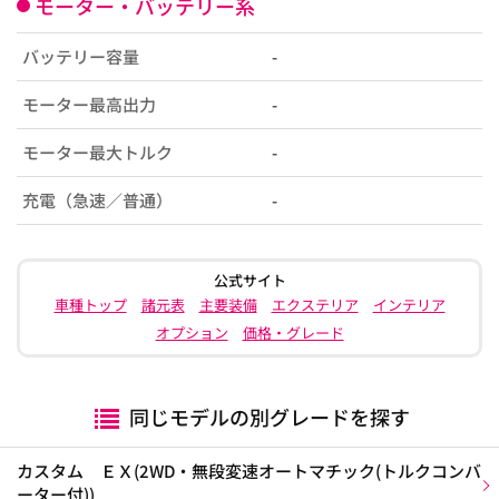
モーター・バッテリー系
バッテリー容量
-
モーター最高出力
-
モーター最大トルク
-
充電（急速／普通）
-
公式サイト
車種トップ
諸元表
主要装備
エクステリア
インテリア
オプション
価格・グレード
同じモデルの別グレードを探す
カスタム ＥＸ(2WD・無段変速オートマチック(トルクコンバ
ーター付))