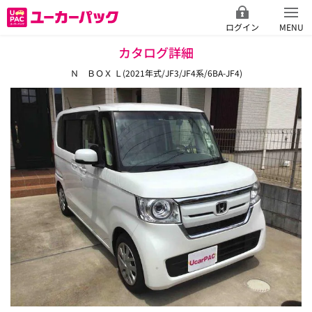
ログイン
MENU
カタログ詳細
Ｎ ＢＯＸ Ｌ(2021年式/JF3/JF4系/6BA-JF4)