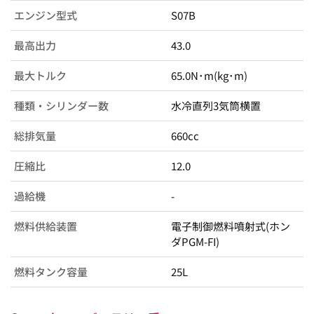
エンジン型式
S07B
最高出力
43.0
最大トルク
65.0N･m(kg･m)
種類・シリンダー数
水冷直列3気筒横置
総排気量
660cc
圧縮比
12.0
過給機
-
燃料供給装置
電子制御燃料噴射式(ホン
ダPGM-FI)
燃料タンク容量
25L