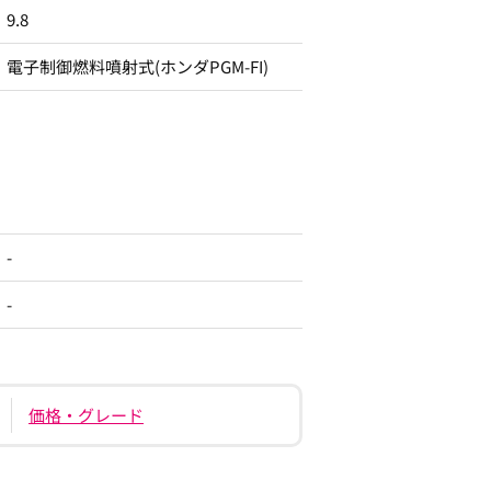
9.8
電子制御燃料噴射式(ホンダPGM-FI)
-
-
価格・グレード