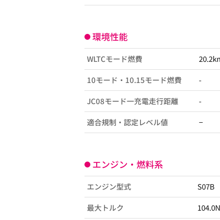
環境性能
WLTCモード燃費
20.2k
10モード・10.15モード燃費
-
JC08モード一充電走行距離
-
適合規制・認定レベル値
−
エンジン・燃料系
エンジン型式
S07B
最大トルク
104.0