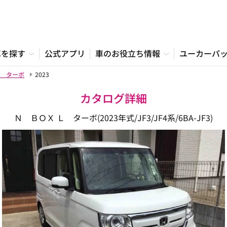
車を探す
公式アプリ
車のお役立ち情報
ユーカーパ
 ターボ
2023
カタログ詳細
Ｎ ＢＯＸ Ｌ ターボ(2023年式/JF3/JF4系/6BA-JF3)