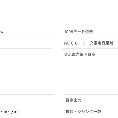
m/l
JC08モード燃費
WLTCモード一充電走行距離
交流電力量消費率
最高出力
N･m(kg･m)
種類・シリンダー数