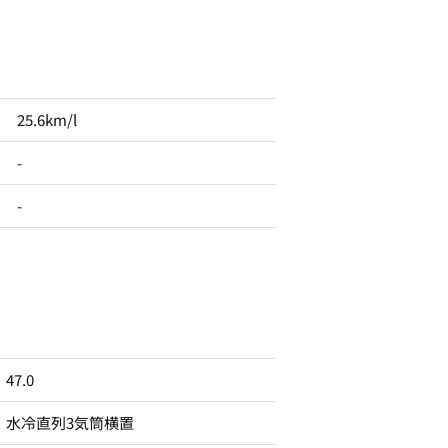
25.6km/l
-
-
47.0
水冷直列3気筒横置