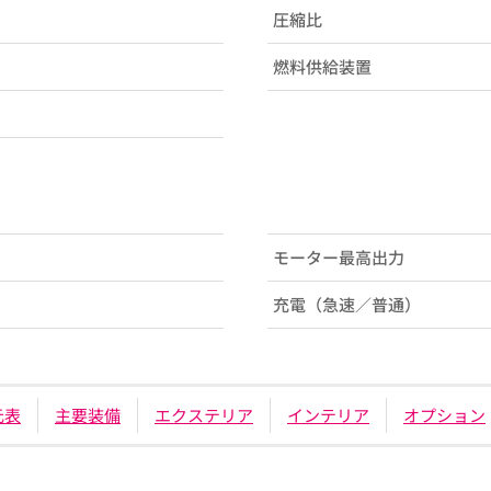
圧縮比
燃料供給装置
モーター最高出力
充電（急速／普通）
元表
主要装備
エクステリア
インテリア
オプション