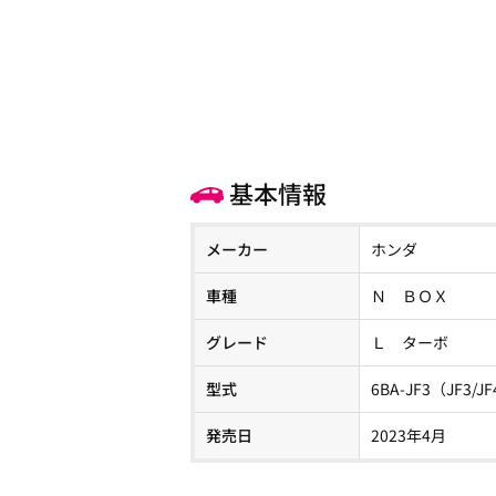
基本情報
メーカー
ホンダ
車種
Ｎ ＢＯＸ
グレード
Ｌ ターボ
型式
6BA-JF3（JF3/J
発売日
2023年4月