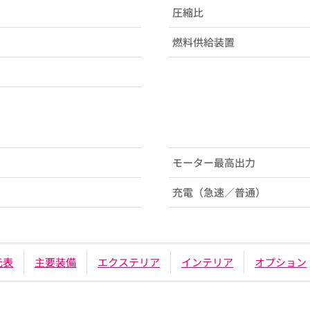
圧縮比
燃料供給装置
モーター最高出力
充電（急速／普通）
元表
主要装備
エクステリア
インテリア
オプション