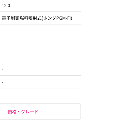
12.0
電子制御燃料噴射式(ホンダPGM-FI)
-
-
価格・グレード