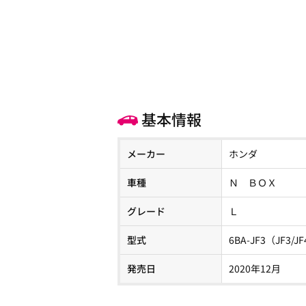
基本情報
メーカー
ホンダ
車種
Ｎ ＢＯＸ
グレード
Ｌ
型式
6BA-JF3（JF3/J
発売日
2020年12月