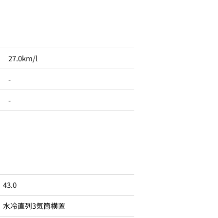
27.0km/l
-
-
43.0
水冷直列3気筒横置