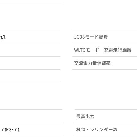
m/l
JC08モード燃費
WLTCモード一充電走行距離
交流電力量消費率
最高出力
･m(kg･m)
種類・シリンダー数