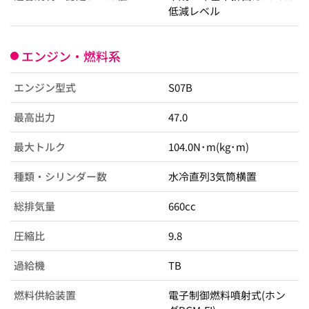
低減レベル
エンジン・燃料系
エンジン型式
S07B
最高出力
47.0
最大トルク
104.0N･m(kg･m)
種類・シリンダー数
水冷直列3気筒横置
総排気量
660cc
圧縮比
9.8
過給機
TB
燃料供給装置
電子制御燃料噴射式(ホン