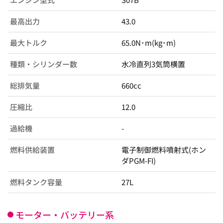
最高出力
43.0
最大トルク
65.0N･m(kg･m)
種類・シリンダー数
水冷直列3気筒横置
総排気量
660cc
圧縮比
12.0
過給機
-
燃料供給装置
電子制御燃料噴射式(ホン
ダPGM-FI)
燃料タンク容量
27L
モーター・バッテリー系