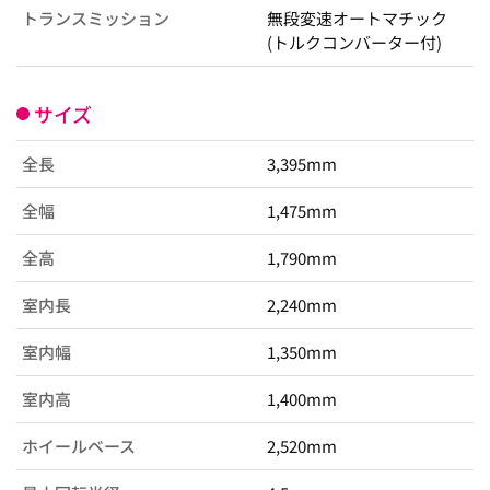
トランスミッション
無段変速オートマチック
(トルクコンバーター付)
サイズ
全長
3,395mm
全幅
1,475mm
全高
1,790mm
室内長
2,240mm
室内幅
1,350mm
室内高
1,400mm
ホイールベース
2,520mm