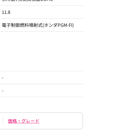
11.8
電子制御燃料噴射式(ホンダPGM-FI)
-
-
価格・グレード