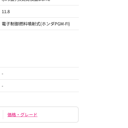
11.8
電子制御燃料噴射式(ホンダPGM-FI)
-
-
価格・グレード