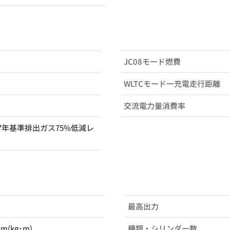
JC08モード燃費
WLTCモード一充電走行距離
交流電力量消費率
7年基準排出ガス75%低減レ
最高出力
･m(kg･m)
種類・シリンダー数