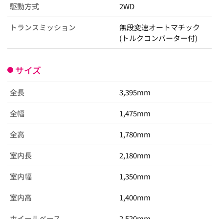
駆動方式
2WD
トランスミッション
無段変速オートマチック
(トルクコンバーター付)
サイズ
全長
3,395mm
全幅
1,475mm
全高
1,780mm
室内長
2,180mm
室内幅
1,350mm
室内高
1,400mm
ホイールベース
2,520mm