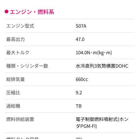
エンジン・燃料系
エンジン型式
S07A
最高出力
47.0
最大トルク
104.0N･m(kg･m)
種類・シリンダー数
水冷直列3気筒横置DOHC
総排気量
660cc
圧縮比
9.2
過給機
TB
燃料供給装置
電子制御燃料噴射式(ホン
ダPGM-FI)