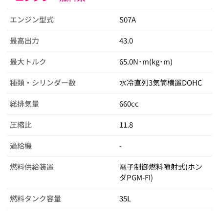
エンジン型式
S07A
最高出力
43.0
最大トルク
65.0N･m(kg･m)
種類・シリンダー数
水冷直列3気筒横置DOHC
総排気量
660cc
圧縮比
11.8
過給機
-
燃料供給装置
電子制御燃料噴射式(ホン
ダPGM-FI)
燃料タンク容量
35L