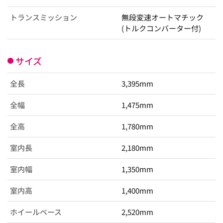
トランスミッション
無段変速オートマチック
(トルクコンバーター付)
サイズ
全長
3,395mm
全幅
1,475mm
全高
1,780mm
室内長
2,180mm
室内幅
1,350mm
室内高
1,400mm
ホイールベース
2,520mm