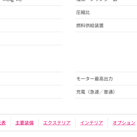
圧縮比
燃料供給装置
モーター最高出力
充電（急速／普通）
元表
主要装備
エクステリア
インテリア
オプション