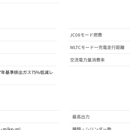
JC08モード燃費
WLTCモード一充電走行距離
交流電力量消費率
7年基準排出ガス75%低減レ
最高出力
N･m(kg･m)
種類・シリンダー数