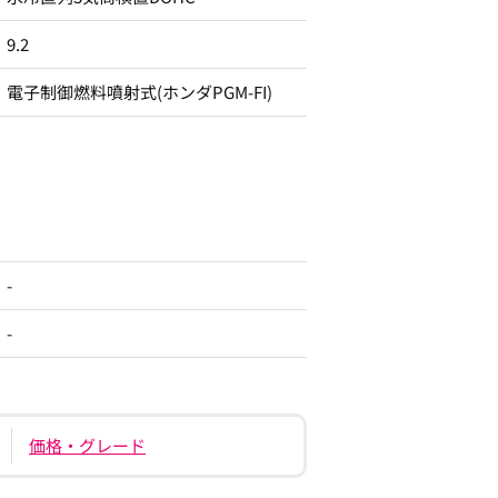
9.2
電子制御燃料噴射式(ホンダPGM-FI)
-
-
価格・グレード