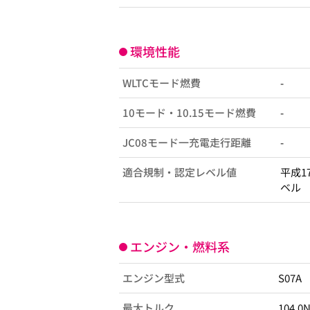
環境性能
WLTCモード燃費
-
10モード・10.15モード燃費
-
JC08モード一充電走行距離
-
適合規制・認定レベル値
平成1
ベル
エンジン・燃料系
エンジン型式
S07A
最大トルク
104.0