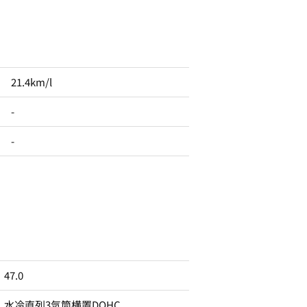
21.4km/l
-
-
47.0
水冷直列3気筒横置DOHC