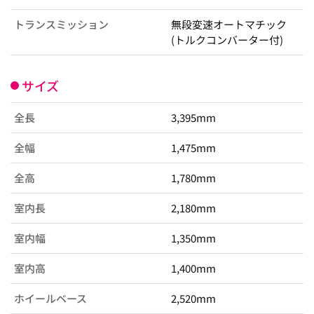
トランスミッション
無段変速オートマチック
(トルクコンバーター付)
サイズ
全長
3,395mm
全幅
1,475mm
全高
1,780mm
室内長
2,180mm
室内幅
1,350mm
室内高
1,400mm
ホイールベース
2,520mm