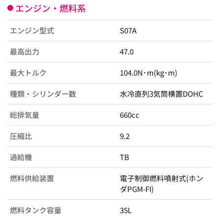
エンジン・燃料系
エンジン型式
S07A
最高出力
47.0
最大トルク
104.0N･m(kg･m)
種類・シリンダー数
水冷直列3気筒横置DOHC
総排気量
660cc
圧縮比
9.2
過給機
TB
燃料供給装置
電子制御燃料噴射式(ホン
ダPGM-FI)
燃料タンク容量
35L