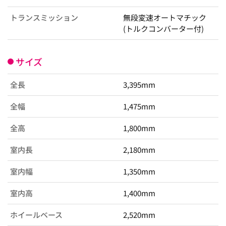
トランスミッション
無段変速オートマチック
(トルクコンバーター付)
サイズ
全長
3,395mm
全幅
1,475mm
全高
1,800mm
室内長
2,180mm
室内幅
1,350mm
室内高
1,400mm
ホイールベース
2,520mm