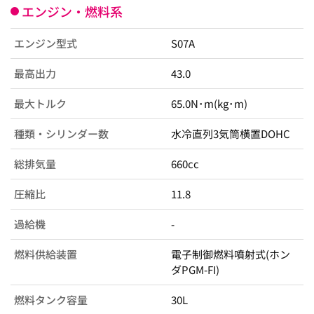
エンジン・燃料系
エンジン型式
S07A
最高出力
43.0
最大トルク
65.0N･m(kg･m)
種類・シリンダー数
水冷直列3気筒横置DOHC
総排気量
660cc
圧縮比
11.8
過給機
-
燃料供給装置
電子制御燃料噴射式(ホン
ダPGM-FI)
燃料タンク容量
30L